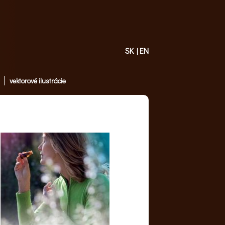
SK
EN
|
vektorové ilustrácie