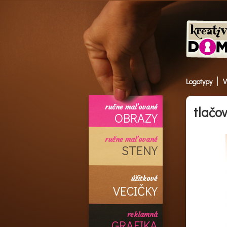
Logotypy
V
ručne maľované
tlačo
OBRAZY
ručne maľované
STENY
úžitkové
VECIČKY
reklamná
GRAFIKA