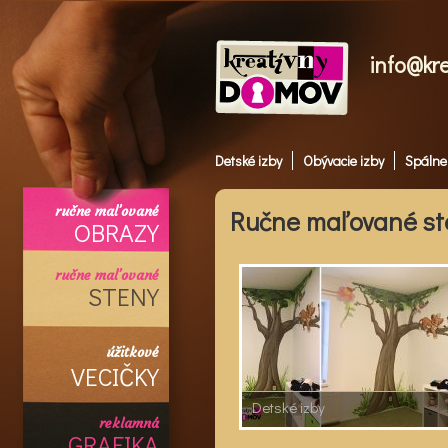
info@kr
Detské izby
Obývacie izby
Spálne
ručne maľované
Ručne maľované st
OBRAZY
ručne maľované
STENY
úžitkové
VECIČKY
Detské izby
reklamná
GRAFIKA